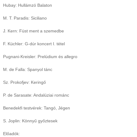
Hubay: Hullámzó Balaton
M. T. Paradis: Siciliano
J. Kern: Füst ment a szemedbe
F. Küchler: G-dúr koncert I. tétel
Pugnani-Kreisler: Prelúdium és allegro
M. de Falla: Spanyol tánc
Sz. Prokofjev: Keringő
P. de Sarasate: Andalúziai románc
Benedekfi testvérek: Tangó, Jégen
S. Joplin: Könnyű győztesek
Előadók: