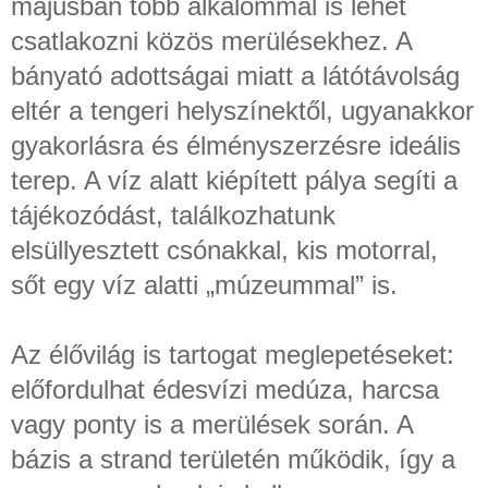
májusban több alkalommal is lehet
csatlakozni közös merülésekhez. A
bányató adottságai miatt a látótávolság
eltér a tengeri helyszínektől, ugyanakkor
gyakorlásra és élményszerzésre ideális
terep. A víz alatt kiépített pálya segíti a
tájékozódást, találkozhatunk
elsüllyesztett csónakkal, kis motorral,
sőt egy víz alatti „múzeummal” is.
Az élővilág is tartogat meglepetéseket:
előfordulhat édesvízi medúza, harcsa
vagy ponty is a merülések során. A
bázis a strand területén működik, így a