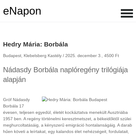
eNapon
Hedry Mária: Borbála
Budapest, Klebelsberg Kastély /
2025. december 3.,
4500 Ft
Nádasdy Borbála naplóregény trilógiája
alapján
Gróf Nádasdy
Borbála 17
évesen, teljesen egyedül, életét kockáztatva menekült Ausztriába
1957 ben. A regény történelmi keresztmetszet, a békeidőktől szülei
meghurcoltatásáig, a kényszerű emigráció hontalanságáig. A darab
hűen követi a leírtakat, egy kalandos élet nehézségeit, fordulatait,