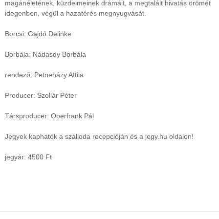
magánéletének, küzdelmeinek drámáit, a megtalált hivatás örömét
idegenben, végül a hazatérés megnyugvását.
Borcsi: Gajdó Delinke
Borbála: Nádasdy Borbála
rendező: Petneházy Attila
Producer: Szollár Péter
Társproducer: Oberfrank Pál
Jegyek kaphatók a szálloda recepcióján és a jegy.hu oldalon!
jegyár: 4500 Ft