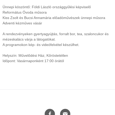
Ünnepi köszöntő: Földi László országgyűlési képviselő
Református Óvoda műsora
Kiss Zsolt és Bucsi Annamária előadóművészek ünnepi műsora
Adventi kézműves vásár
A rendezvényeken gyertyagyújtás, forralt bor, tea, szaloncukor és
mézeskalács várja a látogatókat.
A programokon kép- és videófelvétel készülhet.
Helyszín: Művelődési Ház, Kőröstetétlen
Időpont: Vasárnaponként 17:00 órától