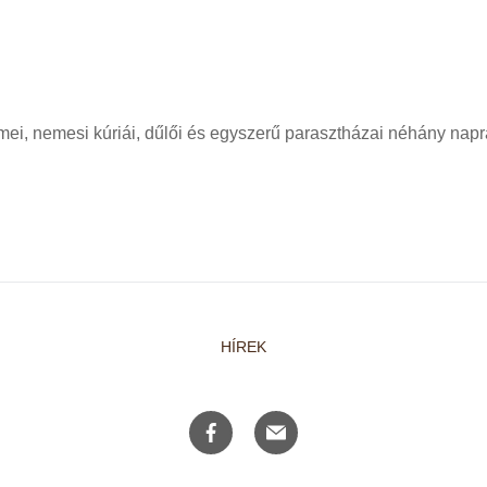
mei, nemesi kúriái, dűlői és egyszerű parasztházai néhány napr
HÍREK