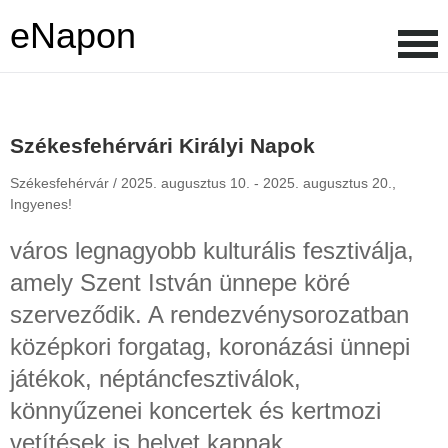
eNapon
Székesfehérvári Királyi Napok
Székesfehérvár /
2025. augusztus 10. - 2025. augusztus 20.,
Ingyenes!
város legnagyobb kulturális fesztiválja,
amely Szent István ünnepe köré
szerveződik. A rendezvénysorozatban
középkori forgatag, koronázási ünnepi
játékok, néptáncfesztiválok,
könnyűzenei koncertek és kertmozi
vetítések is helyet kapnak.