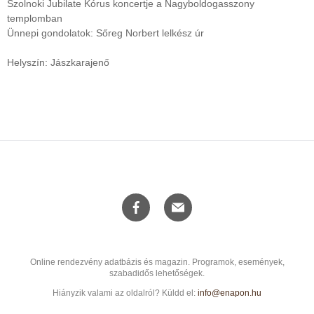
Szolnoki Jubilate Kórus koncertje a Nagyboldogasszony
templomban
Ünnepi gondolatok: Sőreg Norbert lelkész úr
Helyszín: Jászkarajenő
Online rendezvény adatbázis és magazin. Programok, események,
szabadidős lehetőségek.
Hiányzik valami az oldalról? Küldd el:
info@enapon.hu