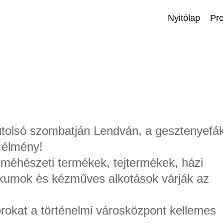
Nyitólap
Pr
utolsó szombatján Lendván, a gesztenyefá
i élmény!
 méhészeti termékek, tejtermékek, házi
kumok és kézműves alkotások várják az
orokat a történelmi városközpont kellemes